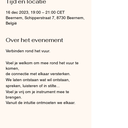
Tijd en locatie
16 dec 2023, 19:00 – 21:00 CET
Beernem, Schipperstraat 7, 8730 Beernem,
België
Over het evenement
Verbinden rond het vuur.
Voel je welkom om mee rond het vuur te
komen,
de connectie met elkaar versterken.
We laten ontstaan wat wil ontstaan,
spreken, luisteren of in stilte...
Voel je vrij om je instrument mee te
brengen.
Vanuit de intuïtie ontmoeten we elkaar.
De uitwisseling is energie,
We kiezen om dit in geld te doen onder de
vorm van een vrije bijdrage.