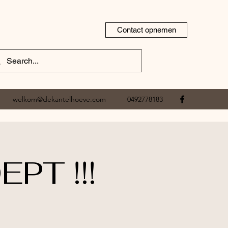
Contact opnemen
welkom@dekantelhoeve.com
0492778183
PT !!!