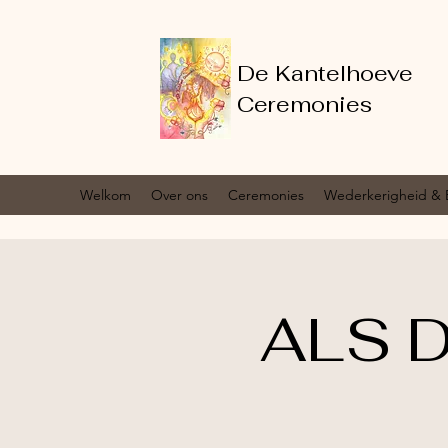
De Kantelhoeve
Ceremonies
Welkom
Over ons
Ceremonies
Wederkerigheid & 
ALS D