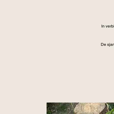
In ver
De sja