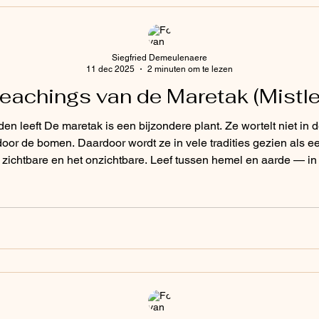
Siegfried Demeulenaere
11 dec 2025
2 minuten om te lezen
Teachings van de Maretak (Mistle
en leeft De maretak is een bijzondere plant. Ze wortelt niet in
or de bomen. Daardoor wordt ze in vele tradities gezien als e
 Leef tussen hemel en aarde — in balans De maretak leert ons
n het spirituele en het aardse.We kunnen beide dragen.We zijn beide.Ze toont
stevig in