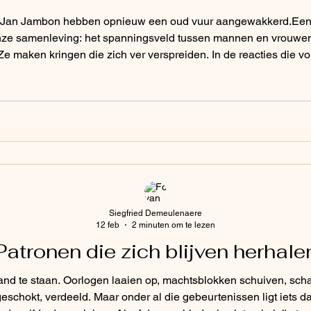
n Jan Jambon hebben opnieuw een oud vuur aangewakkerd.Een 
onze samenleving: het spanningsveld tussen mannen en vrouwe
 Ze maken kringen die zich ver verspreiden. In de reacties die v
rijd. Vrouwen voelen zich geviseerd, miskend, opnieuw niet ge
voelen zich op hun beurt
Siegfried Demeulenaere
12 feb
2 minuten om te lezen
Patronen die zich blijven herhale
brand te staan. Oorlogen laaien op, machtsblokken schuiven, sc
schokt, verdeeld. Maar onder al die gebeurtenissen ligt iets da