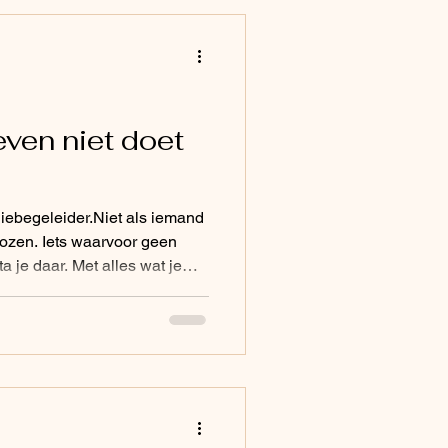
even niet doet
niebegeleider.Niet als iemand
kozen. Iets waarvoor geen
 je daar. Met alles wat je
ijkt dat het leven geen examen