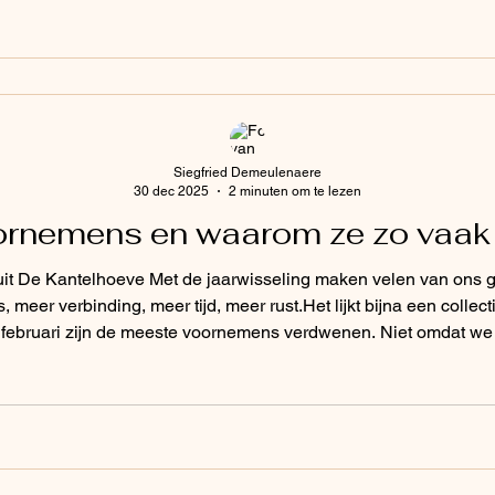
Siegfried Demeulenaere
30 dec 2025
2 minuten om te lezen
rnemens en waarom ze zo vaak 
nuit De Kantelhoeve Met de jaarwisseling maken velen van ons
 meer verbinding, meer tijd, meer rust.Het lijkt bijna een collecti
 februari zijn de meeste voornemens verdwenen. Niet omdat we 
iet van binnenuit gedragen wordt. Waarom maken we goede v
ontstaan