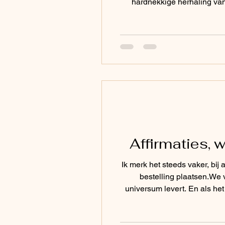
hardnekkige herhaling van 
Macht en manipulatie Kijk na
Affirmaties, 
Ik merk het steeds vaker, bi
bestelling plaatsen.We vullen ons lijstje in, drukken op “bevestigen”, en wachten dan tot de pakjesdienst van het
universum levert. En als het pakketje niet komt — of niet snel genoeg —dan volgt frustratie. Boosheid. Teleurstelling.Die
energie wordt vaak opnieuw 