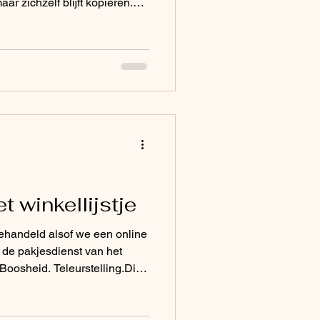
r zichzelf blijft kopiëren.
breiden. Economische belangen
 winkellijstje
behandeld alsof we een online
t universum mij niet? Waarom