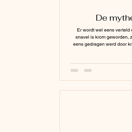
De mythe
Er wordt wel eens verteld 
snavel is krom geworden, zi
eens gedragen werd door kra
ofwel laat hij zichzelf langz