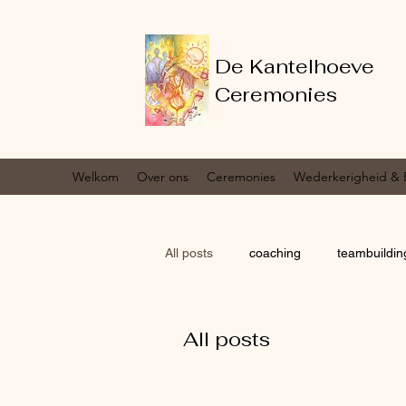
De Kantelhoeve
Ceremonies
Welkom
Over ons
Ceremonies
Wederkerigheid & 
All posts
coaching
teambuildin
All posts