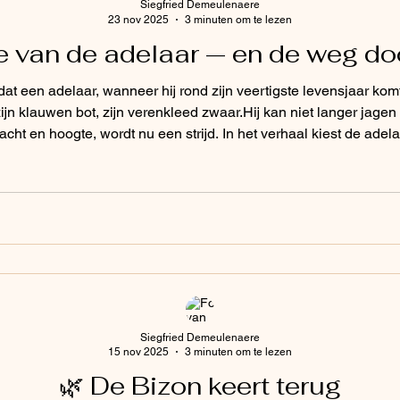
Siegfried Demeulenaere
23 nov 2025
3 minuten om te lezen
 van de adelaar — en de weg doo
dat een adelaar, wanneer hij rond zijn veertigste levensjaar komt
jn klauwen bot, zijn verenkleed zwaar.Hij kan niet langer jagen
cht en hoogte, wordt nu een strijd. In het verhaal kiest de ade
aam verhongeren,ofwel trekt hij zich terug in eenzaamheid om een
Siegfried Demeulenaere
15 nov 2025
3 minuten om te lezen
🌿 De Bizon keert terug