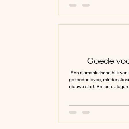
Goede voo
Een sjamanistische blik va
gezonder leven, minder stress,
nieuwe start. En toch…tegen
proberen te forceren dat n