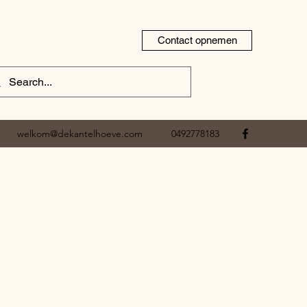
Contact opnemen
welkom@dekantelhoeve.com
0492778183