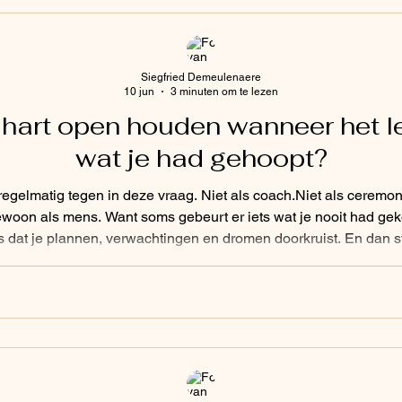
Siegfried Demeulenaere
10 jun
3 minuten om te lezen
je hart open houden wanneer het l
wat je had gehoopt?
f regelmatig tegen in deze vraag. Niet als coach.Niet als ceremo
woon als mens. Want soms gebeurt er iets wat je nooit had ge
s dat je plannen, verwachtingen en dromen doorkruist. En dan sta
 hebt.Met alles wat je ooit aan anderen hebt verteld. En plots bl
afneem