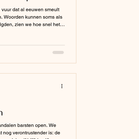
vuur dat al eeuwen smeult
n. Woorden kunnen soms als
olgden, zien we hoe snel het
zien in hun ervaring. Mannen
n
handalen barsten open. We
t nog verontrustender is: de