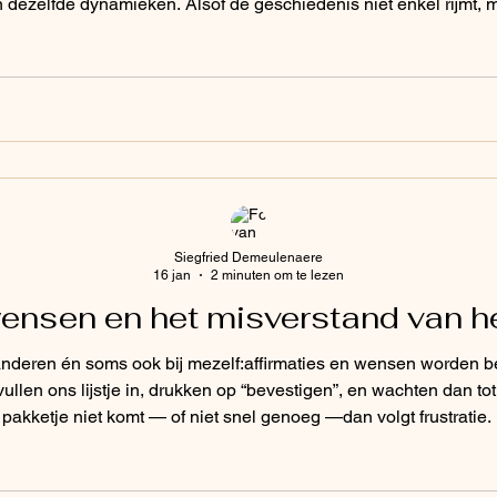
dezelfde dynamieken. Alsof de geschiedenis niet enkel rijmt, maa
ar oorlogen wereldwijd. Grote naties die hun invloedssfeer uit
die verpakt
Siegfried Demeulenaere
16 jan
2 minuten om te lezen
wensen en het misverstand van het
j anderen én soms ook bij mezelf:affirmaties en wensen worden 
naar buiten gericht : Waarom werkt het niet? Waarom helpt he
krijge