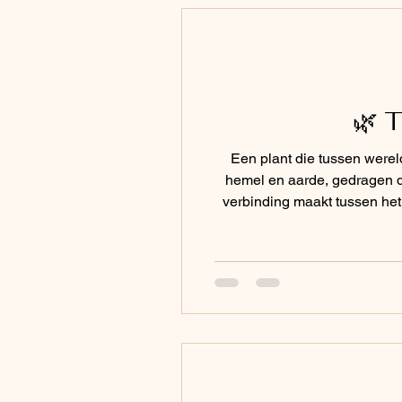
🌿 
Een plant die tussen wereld
hemel en aarde, gedragen do
verbinding maakt tussen het zichtbare en het onzichtbare.
dat we niet moeten kiezen tusse