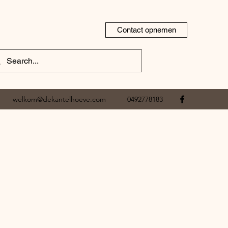
Contact opnemen
welkom@dekantelhoeve.com
0492778183