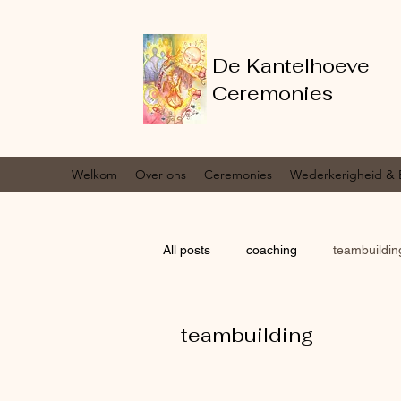
De Kantelhoeve
Ceremonies
Welkom
Over ons
Ceremonies
Wederkerigheid & 
All posts
coaching
teambuildin
teambuilding