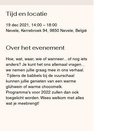
Tijd en locatie
19 dec 2021, 14:00 – 18:00
Nevele, Kerrebroek 94, 9850 Nevele, België
Over het evenement
Hoe, wat, waar, wie of wanneer... of nog iets
anders? Je kunt het ons allemaal vragen...
we nemen jullie graag mee in ons verhaal.
Tijdens de babbels bij de vuurschaal
kunnen jullie genieten van een warme
glühwein of warme chocomelk.
Programma's voor 2022 zullen dan ook
toegelicht worden. Wees welkom met alles
wat je meebrengt!
Inschrijven is niet nodig. We houden ons wel
aan de op dat moment geldende covid 19-
maatregelen.