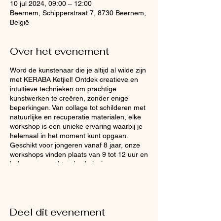
10 jul 2024, 09:00 – 12:00
Beernem, Schipperstraat 7, 8730 Beernem,
België
Over het evenement
Word de kunstenaar die je altijd al wilde zijn
met KERABA Ketjiel! Ontdek creatieve en
intuïtieve technieken om prachtige
kunstwerken te creëren, zonder enige
beperkingen. Van collage tot schilderen met
natuurlijke en recuperatie materialen, elke
workshop is een unieke ervaring waarbij je
helemaal in het moment kunt opgaan.
Geschikt voor jongeren vanaf 8 jaar, onze
workshops vinden plaats van 9 tot 12 uur en
beloven een ochtend vol plezier en
creativiteit. Meld je nu aan en laat je
creatieve geest vrij! De uitwisseling is 25
euro per workshop.
Deel dit evenement