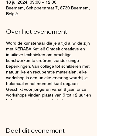
18 jul 2024, 09:00 – 12:00
Beernem, Schipperstraat 7, 8730 Beernem,
België
Over het evenement
Word de kunstenaar die je altijd al wilde zijn
met KERABA Ketjiel! Ontdek creatieve en
intuïtieve technieken om prachtige
kunstwerken te creëren, zonder enige
beperkingen. Van collage tot schilderen met
natuurlijke en recuperatie materialen, elke
workshop is een unieke ervaring waarbij je
helemaal in het moment kunt opgaan.
Geschikt voor jongeren vanaf 8 jaar, onze
workshops vinden plaats van 9 tot 12 uur en
beloven een ochtend vol plezier en
creativiteit. Meld je nu aan en laat je
creatieve geest vrij! De uitwisseling is 25
euro per workshop.
Deel dit evenement