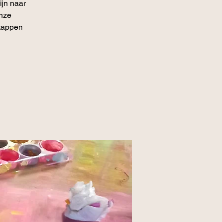
jn naar
Onze
stappen