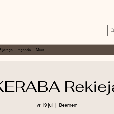
Bijdrage
Agenda
Meer
KERABA Rekiej
vr 19 jul
  |  
Beernem