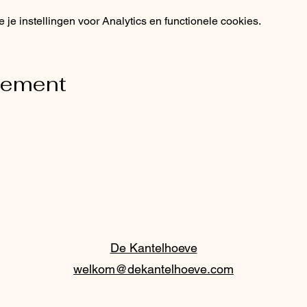
 van onze workshops en laat je creatieve ziel spreken. Ontde
e instellingen voor Analytics en functionele cookies.
inspireren door de magie van creativiteit. KERABA Rekieja, waar
per workshop
nement
De Kantelhoeve
welkom@dekantelhoeve.com