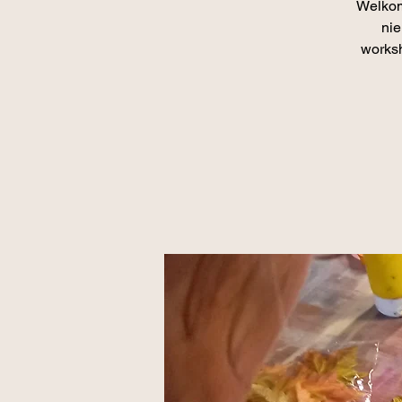
Welkom
nie
worksh