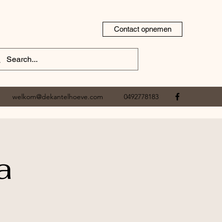
Contact opnemen
welkom@dekantelhoeve.com
0492778183
a