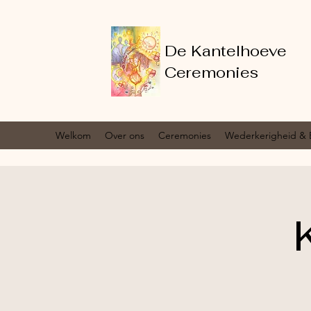
De Kantelhoeve
Ceremonies
Welkom
Over ons
Ceremonies
Wederkerigheid & 