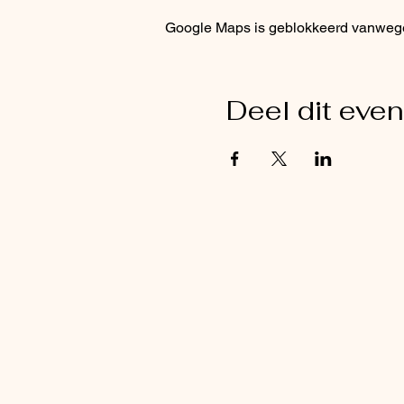
Dus kom en doe mee met een
Google Maps is geblokkeerd vanwege j
nieuwe vrienden en laat je 
De uitwiseling is 25 euro 
Deel dit eve