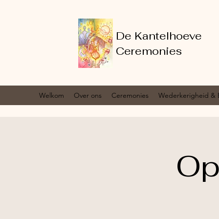
De Kantelhoeve
Ceremonies
Welkom
Over ons
Ceremonies
Wederkerigheid & 
Op