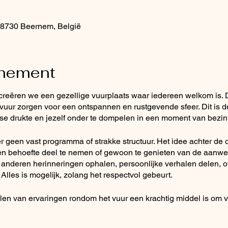
 8730 Beernem, België
enement
reëren we een gezellige vuurplaats waar iedereen welkom is. 
vuur zorgen voor een ontspannen en rustgevende sfeer. Dit is d
se drukte en jezelf onder te dompelen in een moment van bezin
r geen vast programma of strakke structuur. Het idee achter de
igen behoefte deel te nemen of gewoon te genieten van de aanw
 anderen herinneringen ophalen, persoonlijke verhalen delen, 
 Alles is mogelijk, zolang het respectvol gebeurt.
len van ervaringen rondom het vuur een krachtig middel is om ve
eert immers niet alleen warmte en gezelligheid, maar ook eenh
ten en nodigt ons uit om onze zorgen en gedachten te delen, om 