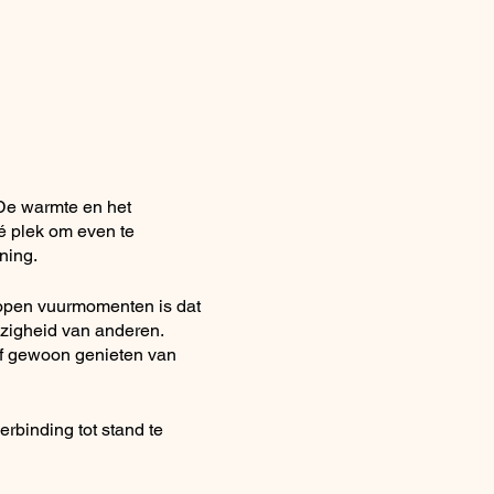
De warmte en het
é plek om even te
ning.
 open vuurmomenten is dat
ezigheid van anderen.
of gewoon genieten van
rbinding tot stand te
eid en samenhorigheid. Het
in het moment te leven en