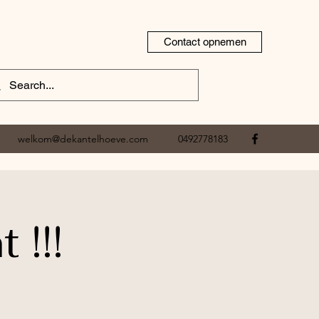
Contact opnemen
welkom@dekantelhoeve.com
0492778183
!!!