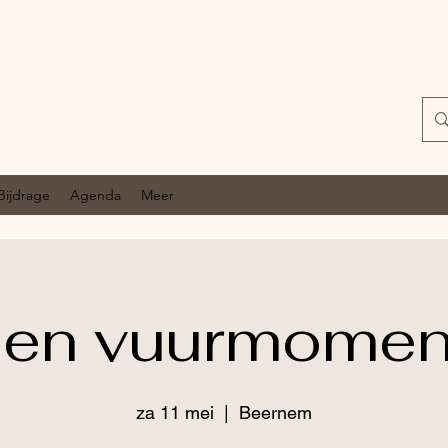
Bijdrage
Agenda
Meer
en vuurmoment 
za 11 mei
  |  
Beernem