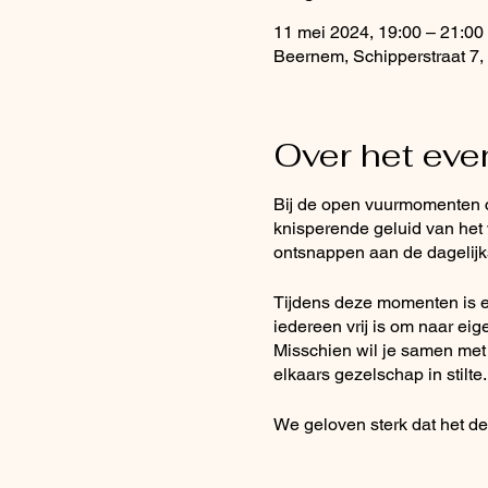
11 mei 2024, 19:00 – 21:00
Beernem, Schipperstraat 7,
Over het ev
Bij de open vuurmomenten c
knisperende geluid van het 
ontsnappen aan de dagelijk
Tijdens deze momenten is e
iedereen vrij is om naar e
Misschien wil je samen met
elkaars gezelschap in stilte.
We geloven sterk dat het de
brengen. Het vuur symbolis
spreekt tot onze oerinstinc