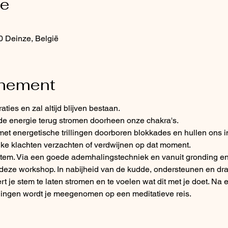
ie
0 Deinze, België
enement
aties en zal altijd blijven bestaan.
de energie terug stromen doorheen onze chakra's.
 energetische trillingen doorboren blokkades en hullen ons in
jke klachten verzachten of verdwijnen op dat moment.
tem. Via een goede ademhalingstechniek en vanuit gronding en 
 deze workshop. In nabijheid van de kudde, ondersteunen en dra
eert je stem te laten stromen en te voelen wat dit met je doet. N
ngen wordt je meegenomen op een meditatieve reis.