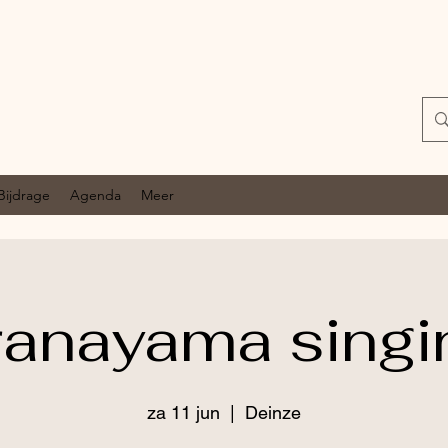
Bijdrage
Agenda
Meer
ranayama singi
za 11 jun
  |  
Deinze