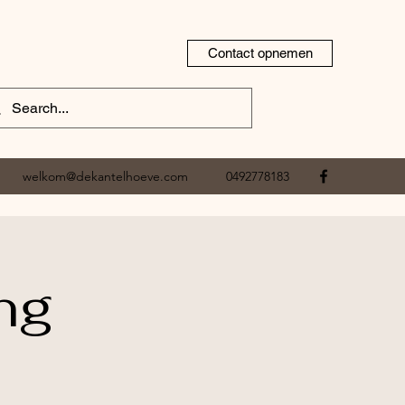
Contact opnemen
welkom@dekantelhoeve.com
0492778183
ng