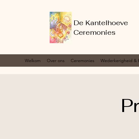
De Kantelhoeve
Ceremonies
Welkom
Over ons
Ceremonies
Wederkerigheid & 
P