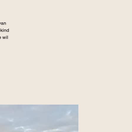
van
-kind
 wil