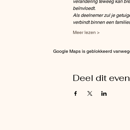
verandering teweeg kan breng
beïnvloedt.
Als deelnemer zul je getuig
verbindt binnen een famili
Meer lezen >
Google Maps is geblokkeerd vanwege j
Deel dit eve