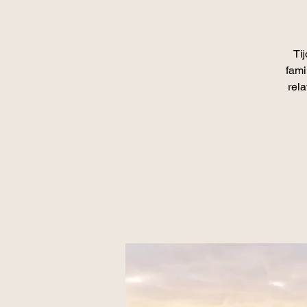
Ti
fami
rel