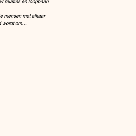
uw relaties en loopbaan 
die mensen met elkaar 
gd wordt om…