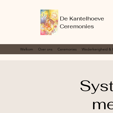
De Kantelhoeve
Ceremonies
Welkom
Over ons
Ceremonies
Wederkerigheid & 
Syst
me