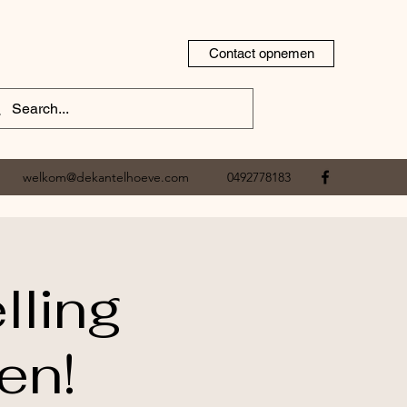
Contact opnemen
welkom@dekantelhoeve.com
0492778183
lling
en!