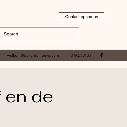
Contact opnemen
welkom@dekantelhoeve.com
0492778183
 en de