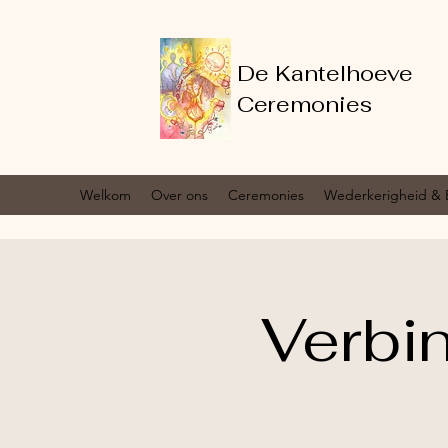
De Kantelhoeve
Ceremonies
Welkom
Over ons
Ceremonies
Wederkerigheid & 
Verbi