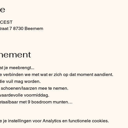
ie
0 CEST
traat 7 8730 Beernem
enement
t je meebrengt...
de verbinden we met wat er zich op dat moment aandient. 
die vuil mag worden. 
e schoenen/laarzen mee te nemen. 
waardevolle voormiddag.
betaalbaar met 9 bosdroom munten…
e instellingen voor Analytics en functionele cookies.