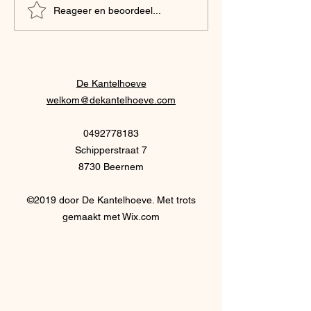
hoe zorgen we ervoor dat
aangewakkerd.Een
Reageer en beoordeel...
mensen niet in armoede
al eeuwen smeult 
terechtkomen wanneer hun
oppervlakte van o
werkende leven voorbij is? In
samenleving: het
de 19e en 20e
spanningsveld tus
De Kantelhoeve
mannen en vrouwe
welkom@dekantelhoeve.com
0492778183
Schipperstraat 7
8730 Beernem
©2019 door De Kantelhoeve. Met trots
gemaakt met Wix.com