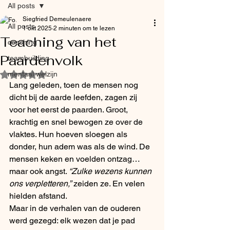
All posts
Siegfried Demeulenaere
All posts
1 okt 2025
2 minuten om te lezen
Teaching van het
coaching
Paardenvolk
teambuilding
mentaal welzijn
Beoordeeld met NaN uit 5 sterren.
Lang geleden, toen de mensen nog 
dicht bij de aarde leefden, zagen zij 
voor het eerst de paarden. Groot, 
krachtig en snel bewogen ze over de 
vlaktes. Hun hoeven sloegen als 
donder, hun adem was als de wind. De 
mensen keken en voelden ontzag… 
maar ook angst. 
“Zulke wezens kunnen 
ons verpletteren,”
 zeiden ze. En velen 
hielden afstand.
Maar in de verhalen van de ouderen 
werd gezegd: elk wezen dat je pad 