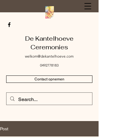
De Kantelhoeve
Ceremonies
welkom@dekantelhoeve.com
0492778183
Contact opnemen
Post