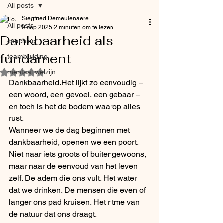
All posts
Siegfried Demeulenaere
All posts
9 sep 2025
2 minuten om te lezen
Dankbaarheid als
coaching
fundament
teambuilding
mentaal welzijn
Beoordeeld met NaN uit 5 sterren.
Dankbaarheid.Het lijkt zo eenvoudig – 
een woord, een gevoel, een gebaar – 
en toch is het de bodem waarop alles 
rust.
Wanneer we de dag beginnen met 
dankbaarheid, openen we een poort. 
Niet naar iets groots of buitengewoons, 
maar naar de eenvoud van het leven 
zelf. De adem die ons vult. Het water 
dat we drinken. De mensen die even of 
langer ons pad kruisen. Het ritme van 
de natuur dat ons draagt.