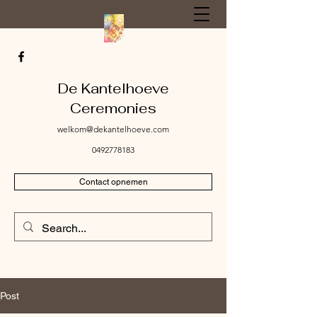
De Kantelhoeve
Ceremonies
welkom@dekantelhoeve.com
0492778183
Contact opnemen
Post