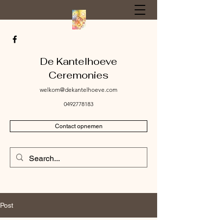
De Kantelhoeve
Ceremonies
welkom@dekantelhoeve.com
0492778183
Contact opnemen
Post