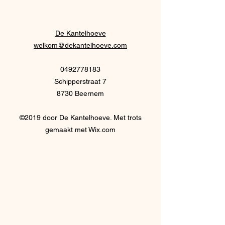
werkende leven voorbij is? In
samenleving: het
de 19e en 20e
spanningsveld tus
De Kantelhoeve
mannen en vrouwe
welkom@dekantelhoeve.com
0492778183
Schipperstraat 7
8730 Beernem
©2019 door De Kantelhoeve. Met trots
gemaakt met Wix.com