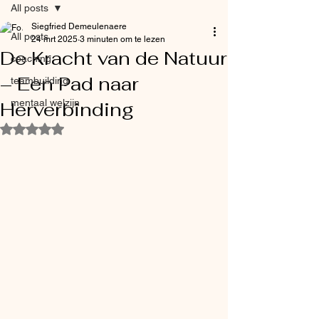
All posts
Siegfried Demeulenaere
All posts
24 mrt 2025
3 minuten om te lezen
De Kracht van de Natuur
coaching
– Een Pad naar
teambuilding
mentaal welzijn
Herverbinding
Beoordeeld met NaN uit 5 sterren.