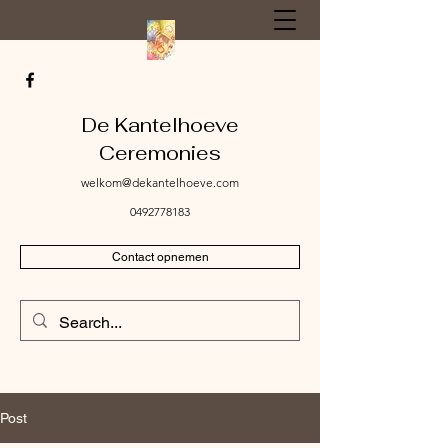
De Kantelhoeve
Ceremonies
welkom@dekantelhoeve.com
0492778183
Contact opnemen
Post