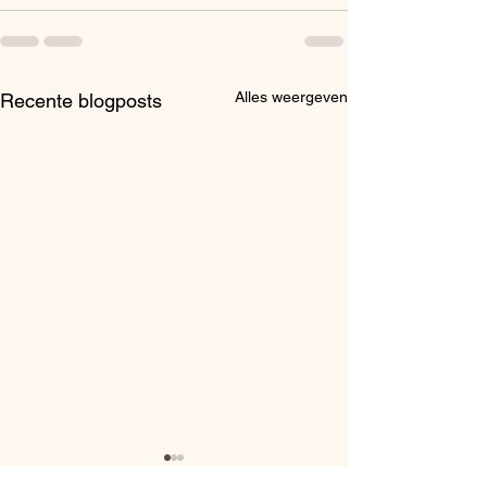
Alles weergeven
Recente blogposts
🌿 Pensioenen:
🌿 Wanneer het