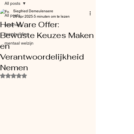
All posts
Siegfried Demeulenaere
All posts
26 apr 2025
5 minuten om te lezen
Het Ware Offer:
coaching
Bewuste Keuzes Maken
teambuilding
mentaal welzijn
en
Verantwoordelijkheid
Nemen
Beoordeeld met NaN uit 5 sterren.