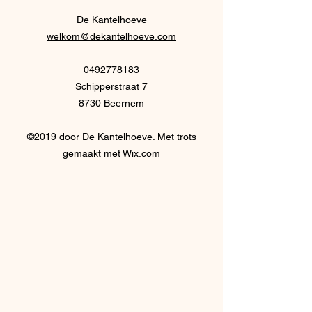
de 19e en 20e
spanningsveld tus
De Kantelhoeve
mannen en vrouwe
welkom@dekantelhoeve.com
0492778183
Schipperstraat 7
8730 Beernem
©2019 door De Kantelhoeve. Met trots
gemaakt met Wix.com