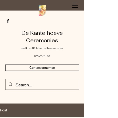
De Kantelhoeve
Ceremonies
welkom@dekantelhoeve.com
0492778183
Contact opnemen
Post