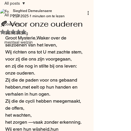
All posts
Siegfried Demeulenaere
All posts
2 jul 2025
1 minuten om te lezen
🍂 Voor onze ouderen
coaching
Beoordeeld met NaN uit 5 sterren.
teambuilding
Groot Mysterie,Waker over de 
mentaal welzijn
seizoenen van het leven,
Wij richten ons tot U met zachte stem,
voor zij die ons zijn voorgegaan,
en zij die nog in stilte bij ons leven:
onze ouderen.
Zij die de paden voor ons gebaand 
hebben,met eelt op hun handen en 
verhalen in hun ogen.
Zij die de cycli hebben meegemaakt,
de offers, 
het wachten, 
het zorgen —vaak zonder erkenning.
Wij eren hun wijsheid,hun 