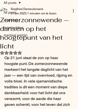
All posts
Siegfried Demeulenaere
All posts
21 jun 2025
1 minuten om te lezen
Zomerzonnewende —
coaching
dansen op het
teambuilding
mentaal welzijn
hoogtepunt van het
licht
Beoordeeld met NaN uit 5 sterren.
Op 21 juni staat de zon op haar 
hoogste punt. De zomerzonnewende 
markeert het langste daglicht van het 
jaar — een tijd van overvloed, rijping en 
volle bloei. In vele sjamanistische 
tradities is dit een moment van diepe 
dankbaarheid: voor het licht dat ons 
verwarmt, voor de aarde die haar 
gaven schenkt, voor het leven dat zich 