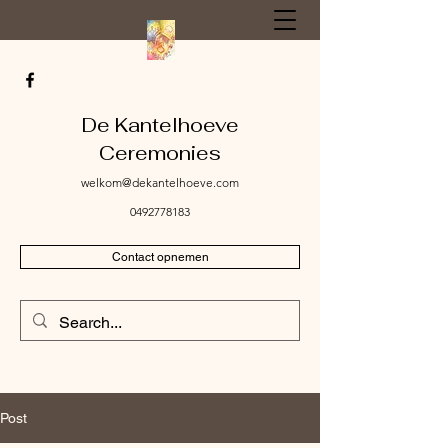
De Kantelhoeve
Ceremonies
welkom@dekantelhoeve.com
0492778183
Contact opnemen
Post